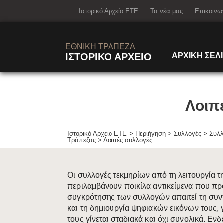
col-det-oth
Ιστορικό Αρχείο ΕΤΕ
Τα νέα μας
Επικοινω
ΕΘΝΙΚΗ ΤΡΑΠΕΖΑ
ΙΣΤΟΡΙΚΟ ΑΡΧΕΙΟ
ΑΡΧΙΚΗ ΣΕΛ
Λοιπ
Ιστορικό Αρχείο ΕΤΕ
Περιήγηση
>
Συλλογές
>
Συλλ
Τράπεζας
>
Λοιπές συλλογές
Οι συλλογές τεκμηρίων από τη λειτουργία τ
περιλαμβάνουν ποικίλα αντικείμενα που πρ
συγκρότησης των συλλογών απαιτεί τη συντ
και τη δημιουργία ψηφιακών εικόνων τους, 
τους γίνεται σταδιακά και όχι συνο​λικά. Εν