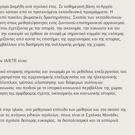
γαρο Διομήδη ανά σχολικό έτος. Σε καθημερινή βάση το Αρχείο
ούν κάποιο από τα προτεινόμενα εκπαιδευτικά προγράμματα. Η
από ποικίλες βιωματικές δραστηριότητες. Σκοπός των εκπαιδευτικών
ση στους μαθητές/φοιτητές ενός ζωντανού επιστημονικού οργανισμού,
που σχετίζονται με την ιστορία, την οικονομία, την κοινωνία και τον
 την ευκαιρία να έρθουν σε επαφή με σημαντικό κομμάτι της νεότερης
ζοντας από κοντά τις επιστήμες της αρχειονομίας και της ιστορίας,
υμβάλλουν στη διατήρηση της συλλογικής μνήμης της χώρας.
 ΙΑ/ΕΤΕ είναι: ​
ικό ιστορικής σημασίας και γνωριμία με τις μεθόδους επεξεργασίας του.​
ρησιμότητα της αρχειονομικής επεξεργασίας και της ηλεκτρονικής
ολλαπλούς τρόπους αξιοποίησης των διάφορων συλλογών.
ινωνίας του παιδιού με το ιστορικό-κοινωνικό περιβάλλον της χώρας
ση της αμφίδρομης σχέσης οικονομικής και κοινωνικής ιστορίας. ​​
στην ηλικία, στο μαθησιακό επίπεδο των μαθητών και στο σκοπό της
και τις ανάγκες ειδικών σχολείων, όπως είναι οι Σχολικές Μονάδες
α σχολεία δεύτερης ευκαιρίας, τα διαπολιτισμικά και τα εσπερινά.