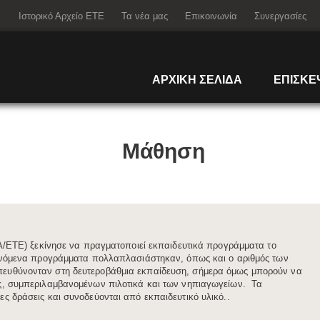
Ιστορικό Αρχείο ΕΤΕ
Τα νέα μας
Επικοινωνία
Συνεργασίες
ΑΡΧΙΚΗ ΣΕΛΙΔΑ
ΕΠΙΣΚΕ
Μάθηση
ς (ΙΑ/ΕΤΕ) ξεκίνησε να πραγματοποιεί εκπαιδευτικά προγράμματα το
εινόμενα προγράμματα πολλαπλασιάστηκαν, όπως και ο αριθμός των
ευθύνονταν στη δευτεροβάθμια εκπαίδευση, σήμερα όμως μπορούν να
ς, συμπεριλαμβανομένων πιλοτικά και των νηπιαγωγείων. Τα
ς δράσεις και συνοδεύονται από εκπαιδευτικό υλικό..