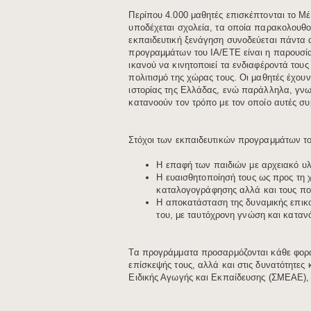
Περίπου 4.000 μαθητές επισκέπτονται το Μέ
υποδέχεται σχολεία, τα οποία παρακολουθ
εκπαιδευτική ξενάγηση συνοδεύεται πάντα 
προγραμμάτων του ΙΑ/ΕΤΕ είναι η παρουσία
ικανού να κινητοποιεί τα ενδιαφέροντά τους 
πολιτισμό της χώρας τους. Οι μαθητές έχουν
ιστορίας της Ελλάδας, ενώ παράλληλα, γνωρί
κατανοούν τον τρόπο με τον οποίο αυτές σ
Στόχοι των εκπαιδευτικών προγραμμάτων του
​Η ε​παφή των παιδιών με αρχειακό υλ
Η ευαισθητοποίησή τους ως προς τη χ
καταλογογράφησης αλλά και τους π
​Η αποκατάσταση της δυναμικής επικο
του, με ταυτόχρονη γνώση και κατανόη
Τα προγράμματα προσαρμόζονται κάθε φορά 
επίσκεψής τους, αλλά και στις δυνατότητες 
Ειδικής Αγωγής και Εκπαίδευσης (ΣΜΕΑΕ), τ