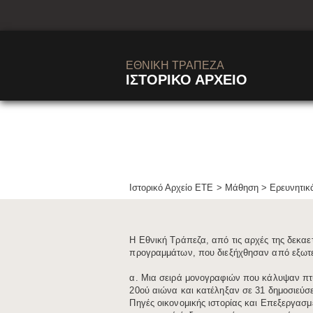
learn-rese
ΕΘΝΙΚΗ ΤΡΑΠΕΖΑ
ΙΣΤΟΡΙΚΟ ΑΡΧΕΙΟ
Ιστορικό Αρχείο ΕΤΕ
Μάθηση
>
Ερευνητικ
​Η Εθνική Τράπεζα, από τις αρχές της δεκαε
προγραμμάτων, που διεξήχθησαν από εξωτε
α. Μια σειρά μονογραφιών που κάλυψαν πτυ
20ού αιώνα και κατέληξαν σε 31 δημοσιεύσει
Πηγές οικονομικής ιστορίας και Eπεξεργασμ