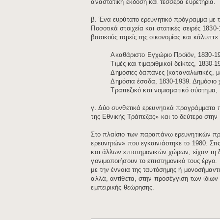
αναστατική έκδοση και τέσσερα ευρετήρια.
β. Ένα ευρύτατο ερευνητικό πρόγραμμα με τ
Ποσοτικά στοιχεία και στατικές σειρές 1830
βασικούς τομείς της οικονομίας και κάλυπτε
Ακαθάριστο Εγχώριο Προϊόν, 1830-1
Τιμές και τιμαριθμικοί δείκτες, 1830-1
Δημόσιες δαπάνες (καταναλωτικές, με
Δημόσια έσοδα, 1830-1939. Δημόσιο χ
Τραπεζικό και νομισματικό σύστημα,
γ. Δύο συνθετικά ερευνητικά προγράμματα π
της Εθνικής Τράπεζας» και το δεύτερο στην 
Στο πλαίσιο των παραπάνω ερευνητικών πρ
ερευνητών» που εγκαινιάστηκε το 1980. Στι
και άλλων επιστημονικών χώρων, είχαν τη δ
γονιμοποιήσουν το επιστημονικό τους έργο.
με την έννοια της ταυτόσημης ή μονοσήμαντ
αλλά, αντίθετα, στην προσέγγιση των ίδιων
εμπειρικής θεώρησης.