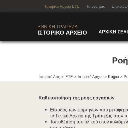
building_3
Ιστορικό Αρχείο ΕΤΕ
Τα νέα μας
Επικοινω
ΕΘΝΙΚΗ ΤΡΑΠΕΖΑ
ΙΣΤΟΡΙΚΟ ΑΡΧΕΙΟ
ΑΡΧΙΚΗ ΣΕΛ
Ροή
Ιστορικό Αρχείο ΕΤΕ
Ιστορικό Αρχείο
>
Κτήρια
>
Ρο
Καθετοποίηση της ροής εργασιών​
Είσοδο​ς των φορτηγών που μεταφέρο
τα Γενικά Αρχεία της Τράπεζας στον 
Τοποθέτηση του υλικού στον κυλιόμεν
στο υπόγειο.